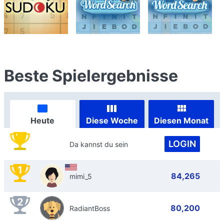
Beste Spielergebnisse
Heute
Diese Woche
Diesen Monat
LOGIN
Da kannst du sein
1
84,265
mimi_5
2
80,200
RadiantBoss