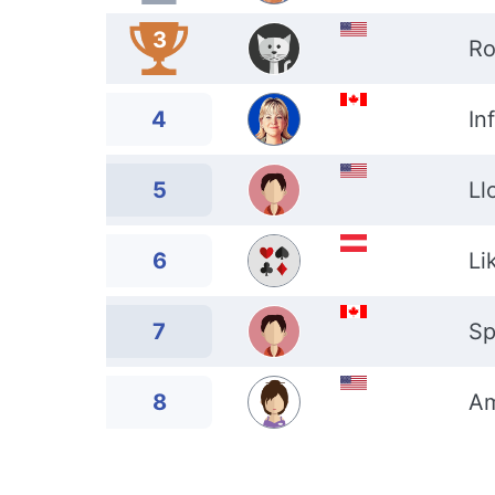
3
Ro
4
In
5
Ll
6
Li
7
Sp
8
Am