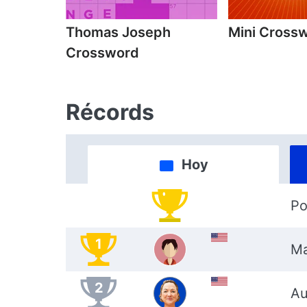
Thomas Joseph
Mini Cross
Crossword
Récords
Hoy
Po
1
M
2
Au