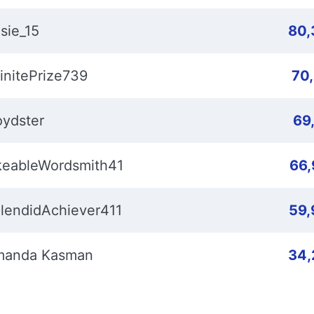
sie_15
80,
finitePrize739
70
oydster
69
keableWordsmith41
66
lendidAchiever411
59,
anda Kasman
34,