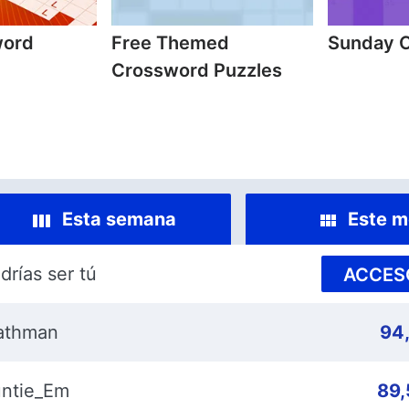
word
Free Themed
Sunday 
Crossword Puzzles
Esta semana
Este m
drías ser tú
ACCES
athman
94
ntie_Em
89