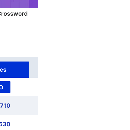
Crossword
es
O
,710
,530