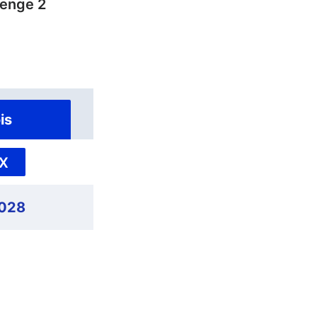
venge 2
is
X
,028