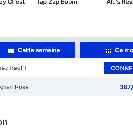
oy Chest
Tap Zap Boom
Alu's Re
Cette semaine
Ce mo
sez haut !
CONNE
glish Rose
387
on