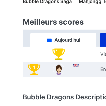
Bubble Dragons Saga
Mahjongg T
Meilleurs scores
Aujourd'hui
Vi
1
En
Bubble Dragons
Descripti