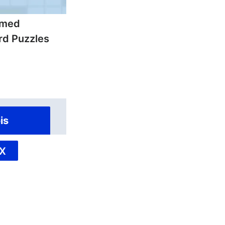
emed
d Puzzles
is
X