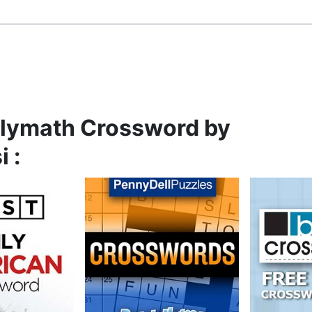
olymath Crossword by
 :