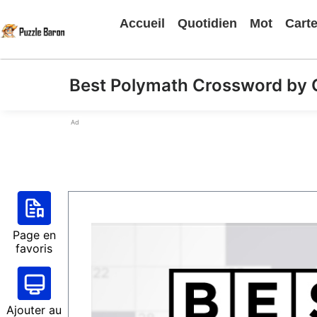
Accueil
Quotidien
Mot
Cart
Best Polymath Crossword by 
Ad
Page en
favoris
Ajouter au