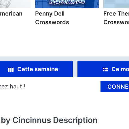
American
Penny Dell
Free Th
Crosswords
Crosswor
Cette semaine
Ce mo
sez haut !
CONNE
 by Cincinnus
Description