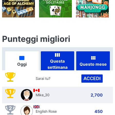
Punteggi migliori
Questa
Oggi
Questo mese
settimana
ACCEDI
Sarai tu?
1
2,700
Mike_30
2
450
English Rose