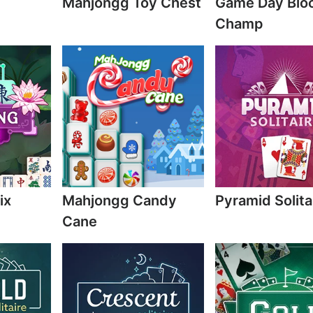
e
Mahjongg Toy Chest
Game Day Blo
Champ
ix
Mahjongg Candy
Pyramid Solita
Cane