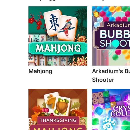
Mahjong
Arkadium's B
Shooter