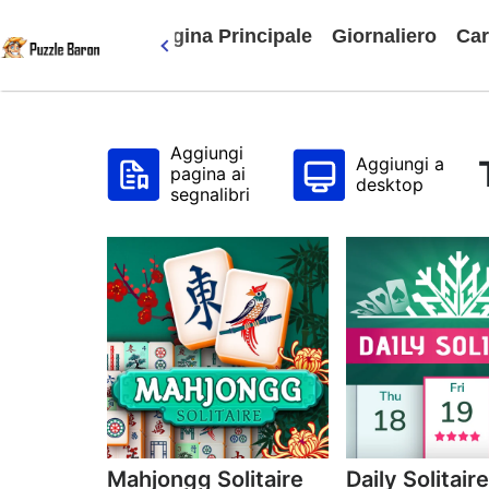
Pagina Principale
Giornaliero
Car
Aggiungi
Aggiungi a
pagina ai
desktop
segnalibri
Mahjongg Solitaire
Daily Solitair