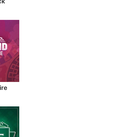
ck
ire