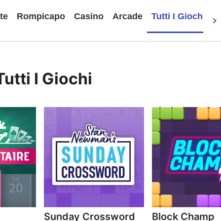
te
Rompicapo
Casino
Arcade
Tutti I Giochi
Tutti I Giochi
e
Sunday Crossword
Block Champ