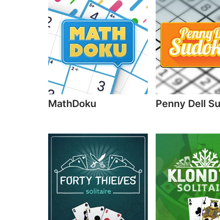
MathDoku
Penny Dell S