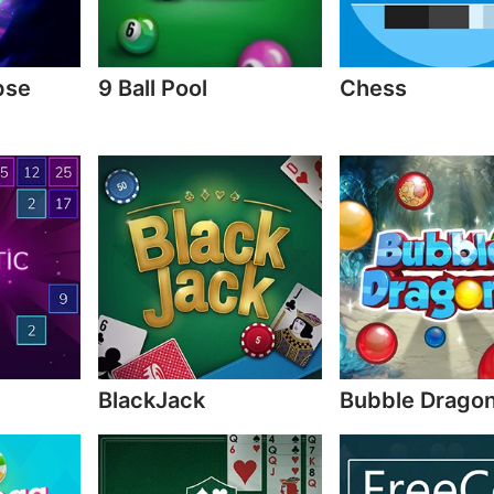
pse
9 Ball Pool
Chess
BlackJack
Bubble Drago