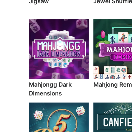
Jigsaw
Jewel Shuffl
Mahjongg Dark
Mahjong Rem
Dimensions