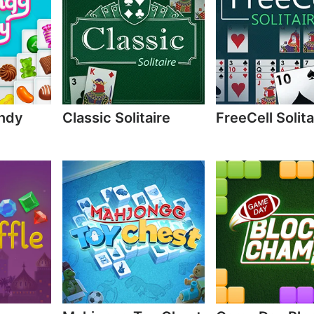
ndy
Classic Solitaire
FreeCell Solita