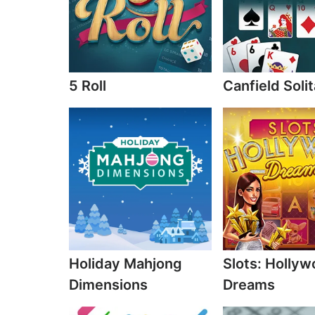
5 Roll
Canfield Solit
Holiday Mahjong
Slots: Holly
Dimensions
Dreams