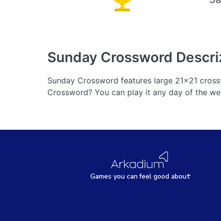
Sunday Crossword
Descri
Sunday Crossword features large 21x21 crossw
Crossword? You can play it any day of the we
Games
y
ou can
f
eel good about