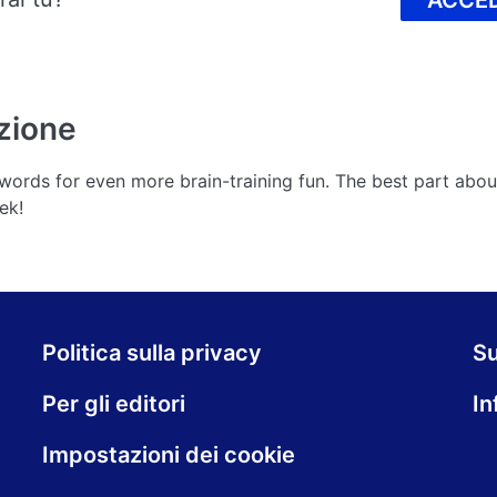
ACCED
zione
ords for even more brain-training fun. The best part abo
ek!
Politica sulla privacy
S
Per gli editori
In
Impostazioni dei cookie