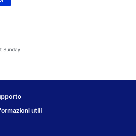
I
ut Sunday
upporto
formazioni utili