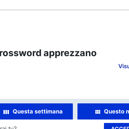
 Crossword apprezzano
Visu
Questa settimana
Questo 
rai tu?